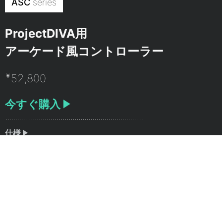
ASC
series
ProjectDIVA用
アーケード風コントローラー
￥
52,800
今すぐ購入
仕様
サポート
ハイスコアを意のままに